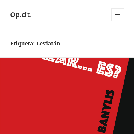
Op.cit.
MENÚ
Y
WIDGETS
Etiqueta:
Leviatán