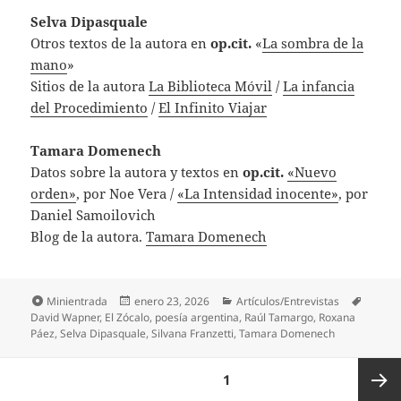
Selva Dipasquale
Otros textos de la autora en
op.cit.
«
La sombra de
la
mano
»
Sitios de la autora
La Biblioteca Móvil
/
La infancia
del Procedimiento
/
El Infinito Viajar
Tamara Domenech
Datos sobre la autora y textos en
op.cit.
«Nuevo
orden»
, por Noe Vera /
«La Intensidad inocente»
, por
Daniel Samoilovich
Blog de la autora.
Tamara Domenech
Formato
Publicado
Categorías
Etique
Minientrada
enero 23, 2026
Artículos/Entrevistas
el
David Wapner
,
El Zócalo
,
poesía argentina
,
Raúl Tamargo
,
Roxana
Páez
,
Selva Dipasquale
,
Silvana Franzetti
,
Tamara Domenech
Paginación
PÁGINA
1
de