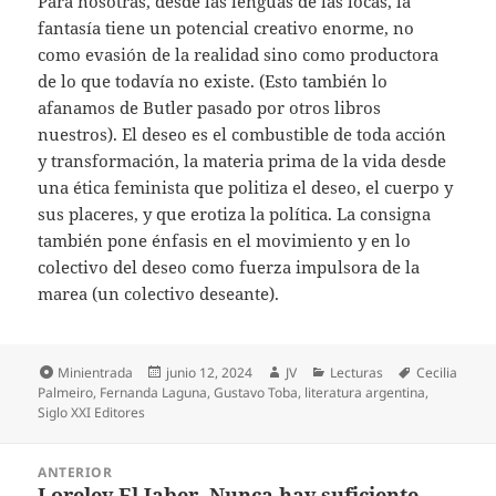
Para nosotras, desde las lenguas de las locas, la
fantasía tiene un potencial creativo enorme, no
como evasión de la realidad sino como productora
de lo que todavía no existe. (Esto también lo
afanamos de Butler pasado por otros libros
nuestros). El deseo es el combustible de toda acción
y transformación, la materia prima de la vida desde
una ética feminista que politiza el deseo, el cuerpo y
sus placeres, y que erotiza la política. La consigna
también pone énfasis en el movimiento y en lo
colectivo del deseo como fuerza impulsora de la
marea (un colectivo deseante).
Formato
Publicado
Autor
Categorías
Etiquetas
Minientrada
junio 12, 2024
JV
Lecturas
Cecilia
el
Palmeiro
,
Fernanda Laguna
,
Gustavo Toba
,
literatura argentina
,
Siglo XXI Editores
Navegación
ANTERIOR
de
Loreley El Jaber. Nunca hay suficiente
Entrada