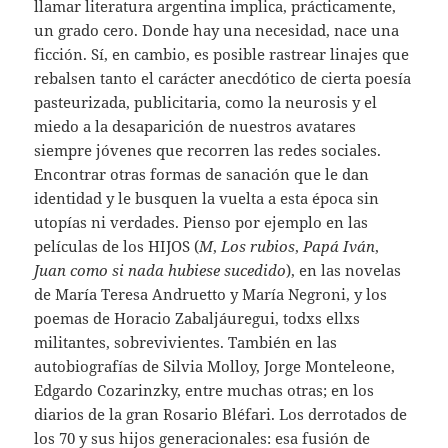
llamar literatura argentina implica, prácticamente,
un grado cero. Donde hay una necesidad, nace una
ficción. Sí, en cambio, es posible rastrear linajes que
rebalsen tanto el carácter anecdótico de cierta poesía
pasteurizada, publicitaria, como la neurosis y el
miedo a la desaparición de nuestros avatares
siempre jóvenes que recorren las redes sociales.
Encontrar otras formas de sanación que le dan
identidad y le busquen la vuelta a esta época sin
utopías ni verdades. Pienso por ejemplo en las
películas de los HIJOS (
M
,
Los rubios
,
Papá Iván
,
Juan como si nada hubiese sucedido
), en las novelas
de María Teresa Andruetto y María Negroni, y los
poemas de Horacio Zabaljáuregui, todxs ellxs
militantes, sobrevivientes. También en las
autobiografías de Silvia Molloy, Jorge Monteleone,
Edgardo Cozarinzky, entre muchas otras; en los
diarios de la gran Rosario Bléfari. Los derrotados de
los 70 y sus hijos generacionales: esa fusión de