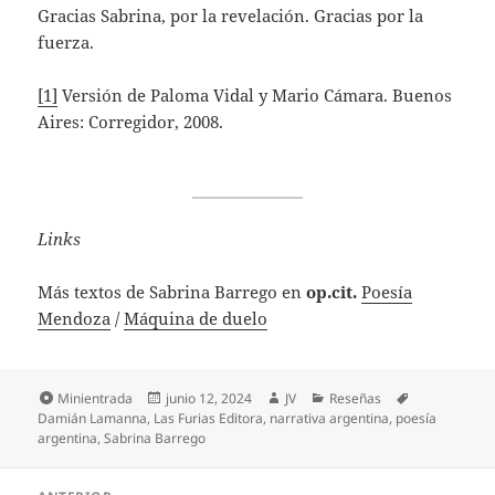
Gracias Sabrina, por la revelación. Gracias por la
fuerza.
[1]
Versión de Paloma Vidal y Mario Cámara. Buenos
Aires: Corregidor, 2008.
Links
Más textos de Sabrina Barrego en
op.cit.
Poesía
Mendoza
/
Máquina de duelo
Formato
Publicado
Autor
Categorías
Etiquetas
Minientrada
junio 12, 2024
JV
Reseñas
el
Damián Lamanna
,
Las Furias Editora
,
narrativa argentina
,
poesía
argentina
,
Sabrina Barrego
Navegación