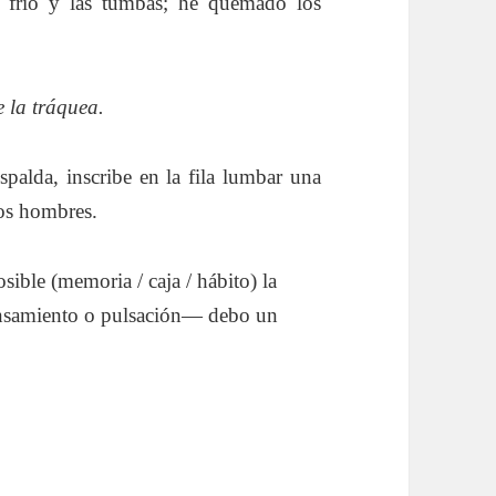
 frío y las tumbas; he quemado los
e la tráquea.
espalda, inscribe en la fila lumbar una
los hombres.
ible (memoria / caja / hábito) la
ensamiento o pulsación— debo un