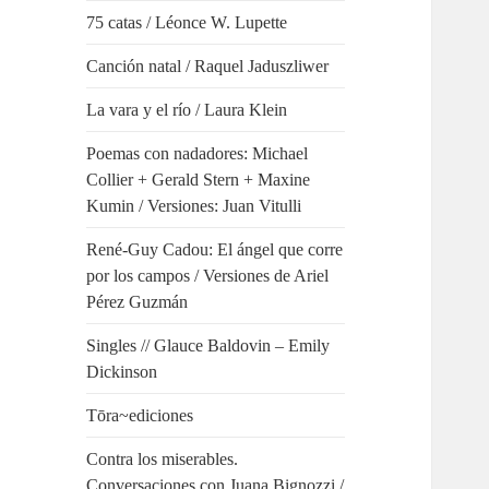
75 catas / Léonce W. Lupette
Canción natal / Raquel Jaduszliwer
La vara y el río / Laura Klein
Poemas con nadadores: Michael
Collier + Gerald Stern + Maxine
Kumin / Versiones: Juan Vitulli
René-Guy Cadou: El ángel que corre
por los campos / Versiones de Ariel
Pérez Guzmán
Singles // Glauce Baldovin – Emily
Dickinson
Tōra~ediciones
Contra los miserables.
Conversaciones con Juana Bignozzi /