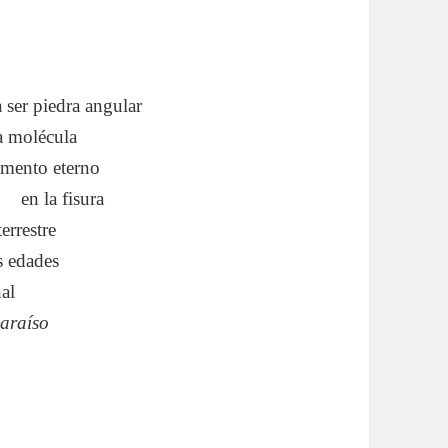
a ser piedra angular
a molécula
gmento eterno
..
en la fisura
terrestre
s edades
al
paraíso