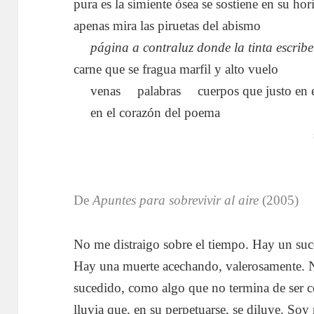
pura es la simiente ósea se sostiene en su hor
apenas mira las piruetas del abismo
….
página a contraluz donde la tinta escribe
carne que se fragua marfil y alto vuelo
….
venas
….
palabras
….
cuerpos que justo en e
….
en el corazón del poema
………………………………………………
De
Apuntes para sobrevivir al aire
(2005)
No me distraigo sobre el tiempo. Hay un su
Hay una muerte acechando, valerosamente. 
sucedido, como algo que no termina de ser 
lluvia que, en su perpetuarse, se diluye. Soy