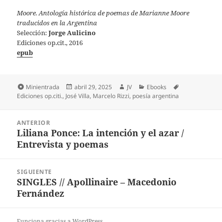
Moore. Antología histórica de poemas de Marianne Moore
traducidos en la Argentina
Selección:
Jorge Aulicino
Ediciones op.cit., 2016
epub
Formato
Publicado
Autor
Categorías
Etiquetas
Minientrada
abril 29, 2025
JV
Ebooks
el
Ediciones op.citi.
,
José Villa
,
Marcelo Rizzi
,
poesía argentina
Navegación
ANTERIOR
de
Liliana Ponce: La intención y el azar /
Entrada
entradas
Entrevista y poemas
anterior:
SIGUIENTE
SINGLES // Apollinaire – Macedonio
Entrada
Fernández
siguiente:
Funciona gracias a WordPress