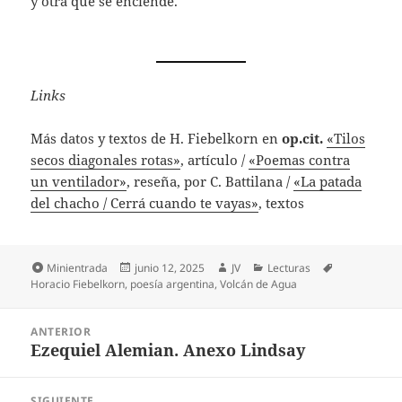
y otra que se enciende.
Links
Más datos y textos de H. Fiebelkorn en
op.cit.
«Tilos
secos diagonales rotas»
, artículo /
«Poemas contra
un ventilador»
, reseña, por C. Battilana /
«La patada
del chacho / Cerrá cuando te vayas»
, textos
Formato
Publicado
Autor
Categorías
Etiquetas
Minientrada
junio 12, 2025
JV
Lecturas
el
Horacio Fiebelkorn
,
poesía argentina
,
Volcán de Agua
Navegación
ANTERIOR
de
Ezequiel Alemian. Anexo Lindsay
Entrada
entradas
anterior:
SIGUIENTE