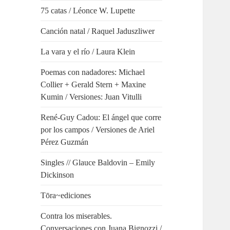
75 catas / Léonce W. Lupette
Canción natal / Raquel Jaduszliwer
La vara y el río / Laura Klein
Poemas con nadadores: Michael
Collier + Gerald Stern + Maxine
Kumin / Versiones: Juan Vitulli
René-Guy Cadou: El ángel que corre
por los campos / Versiones de Ariel
Pérez Guzmán
Singles // Glauce Baldovin – Emily
Dickinson
Tōra~ediciones
Contra los miserables.
Conversaciones con Juana Bignozzi /