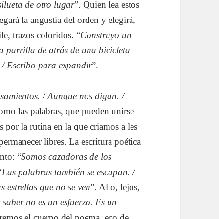
silueta de otro lugar
”. Quien lea estos
ará la angustia del orden y elegirá,
e, trazos coloridos. “
Construyo un
a parrilla de atrás de una bicicleta
. / Escribo para expandir
”.
nsamientos. / Aunque nos digan. /
como las palabras, que pueden unirse
 por la rutina en la que criamos a les
permanecer libres. La escritura poética
nto: “
Somos cazadoras de los
“
Las palabras también se escapan. /
 estrellas que no se ven
”. Alto, lejos,
 saber no es un esfuerzo. Es un
aremos el cuerpo del poema, eco de