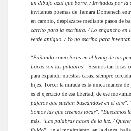
un dibujo azul que borre. / Invitadas por la 
invitantes poemas de Tamara Domenech entreg
en cambio, desplazarse mediante pasos de bail
carrito para la escritura. / Lo engancho en l
verde antiguo. / Yo no escribo para inventar
“
Bailando como locas en el living de tus pe
Locas son las palabras
”. Seamos tan locas 
para expandir nuestras casas, siempre cercadas
hijes. Torcer la mirada es la única manera de 
es el ejercicio de esa libertad, de ese movimie
pájaros que sueñan buscándose en el aire
”. 
Somos las que creemos tocar
”. “
Buscamos las
más. “
Las palabras nacen de la luz. / Querer
fluido
”. En el movimiento, en la danza, hall