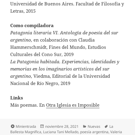
Universidad de Buenos Aires. Facultad de Filosofía y
Letras, 2015
Como compiladora
Patagonia literaria VI. Antología de poesía del sur
argentino,
en colaboración con Claudia
Hammerschmidt, Fines del Mundo, Estudios
Culturales del Cono Sur, 2019
La Patagonia habitada. Experiencias, identidades y
memorias en los imaginarios artísticos del sur
argentino,
Viedma, Editorial de la Universidad
Nacional de Río Negro, 2019
Links
Más poemas. En
Otra Iglesia es Imposible
Formato
Publicado
Categorías
Etiquetas
Minientrada
noviembre 28, 2021
Nuevas
La
el
Ballesta Magnífica
,
Luciana Tani Mellado
,
poesía argentina
,
Valeria