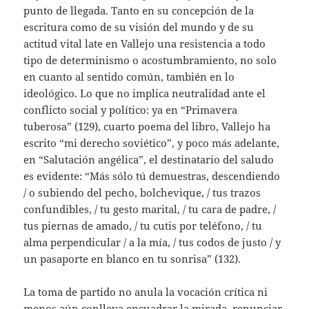
punto de llegada. Tanto en su concepción de la
escritura como de su visión del mundo y de su
actitud vital late en Vallejo una resistencia a todo
tipo de determinismo o acostumbramiento, no solo
en cuanto al sentido común, también en lo
ideológico. Lo que no implica neutralidad ante el
conflicto social y político: ya en “Primavera
tuberosa” (129), cuarto poema del libro, Vallejo ha
escrito “mi derecho soviético”, y poco más adelante,
en “Salutación angélica”, el destinatario del saludo
es evidente: “Más sólo tú demuestras, descendiendo
/ o subiendo del pecho, bolchevique, / tus trazos
confundibles, / tu gesto marital, / tu cara de padre, /
tus piernas de amado, / tu cutis por teléfono, / tu
alma perpendicular / a la mía, / tus codos de justo / y
un pasaporte en blanco en tu sonrisa” (132).
La toma de partido no anula la vocación crítica ni
menos aún conlleva encuadrar la mirada, renunciar