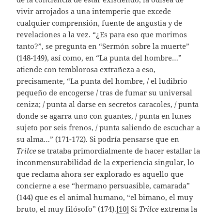
vivir arrojados a una intemperie que excede
cualquier comprensión, fuente de angustia y de
revelaciones a la vez. “¿Es para eso que morimos
tanto?”, se pregunta en “Sermón sobre la muerte”
(148-149), así como, en “La punta del hombre…”
atiende con temblorosa extrañeza a eso,
precisamente, “La punta del hombre, / el ludibrio
pequeño de encogerse / tras de fumar su universal
ceniza; / punta al darse en secretos caracoles, / punta
donde se agarra uno con guantes, / punta en lunes
sujeto por seis frenos, / punta saliendo de escuchar a
su alma…” (171-172). Si podría pensarse que en
Trilce
se trataba primordialmente de hacer estallar la
inconmensurabilidad de la experiencia singular, lo
que reclama ahora ser explorado es aquello que
concierne a ese “hermano persuasible, camarada”
(144) que es el animal humano, “el bimano, el muy
bruto, el muy filósofo” (174).
[10]
Si
Trilce
extrema la