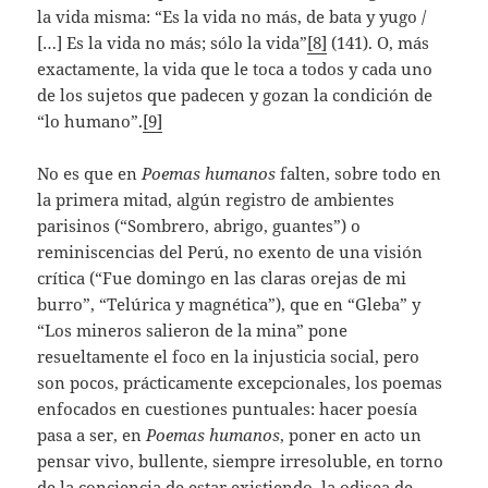
la vida misma: “Es la vida no más, de bata y yugo /
[…] Es la vida no más; sólo la vida”
[8]
(141). O, más
exactamente, la vida que le toca a todos y cada uno
de los sujetos que padecen y gozan la condición de
“lo humano”.
[9]
No es que en
Poemas humanos
falten, sobre todo en
la primera mitad, algún registro de ambientes
parisinos (“Sombrero, abrigo, guantes”) o
reminiscencias del Perú, no exento de una visión
crítica (“Fue domingo en las claras orejas de mi
burro”, “Telúrica y magnética”), que en “Gleba” y
“Los mineros salieron de la mina” pone
resueltamente el foco en la injusticia social, pero
son pocos, prácticamente excepcionales, los poemas
enfocados en cuestiones puntuales: hacer poesía
pasa a ser, en
Poemas humanos
, poner en acto un
pensar vivo, bullente, siempre irresoluble, en torno
de la conciencia de estar existiendo, la odisea de