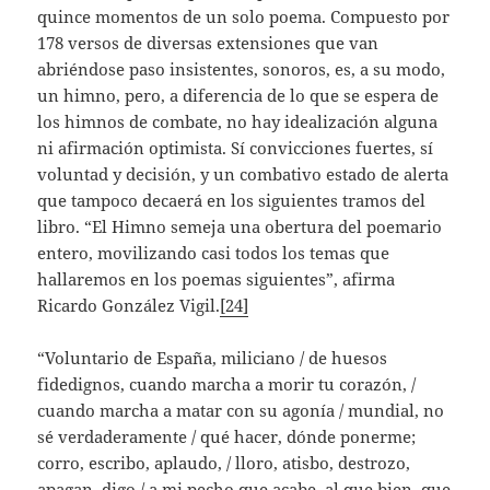
quince momentos de un solo poema. Compuesto por
178 versos de diversas extensiones que van
abriéndose paso insistentes, sonoros, es, a su modo,
un himno, pero, a diferencia de lo que se espera de
los himnos de combate, no hay idealización alguna
ni afirmación optimista. Sí convicciones fuertes, sí
voluntad y decisión, y un combativo estado de alerta
que tampoco decaerá en los siguientes tramos del
libro. “El Himno semeja una obertura del poemario
entero, movilizando casi todos los temas que
hallaremos en los poemas siguientes”, afirma
Ricardo González Vigil.
[24]
“Voluntario de España, miliciano / de huesos
fidedignos, cuando marcha a morir tu corazón, /
cuando marcha a matar con su agonía / mundial, no
sé verdaderamente / qué hacer, dónde ponerme;
corro, escribo, aplaudo, / lloro, atisbo, destrozo,
apagan, digo / a mi pecho que acabe, al que bien, que