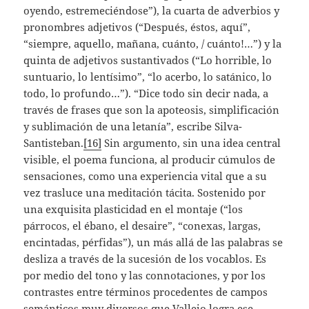
oyendo, estremeciéndose”), la cuarta de adverbios y
pronombres adjetivos (“Después, éstos, aquí”,
“siempre, aquello, mañana, cuánto, / cuánto!…”) y la
quinta de adjetivos sustantivados (“Lo horrible, lo
suntuario, lo lentísimo”, “lo acerbo, lo satánico, lo
todo, lo profundo…”). “Dice todo sin decir nada, a
través de frases que son la apoteosis, simplificación
y sublimación de una letanía”, escribe Silva-
Santisteban.
[16]
Sin argumento, sin una idea central
visible, el poema funciona, al producir cúmulos de
sensaciones, como una experiencia vital que a su
vez trasluce una meditación tácita. Sostenido por
una exquisita plasticidad en el montaje (“los
párrocos, el ébano, el desaire”, “conexas, largas,
encintadas, pérfidas”), un más allá de las palabras se
desliza a través de la sucesión de los vocablos. Es
por medio del tono y las connotaciones, y por los
contrastes entre términos procedentes de campos
semánticos muy diversos que Vallejo logra ese