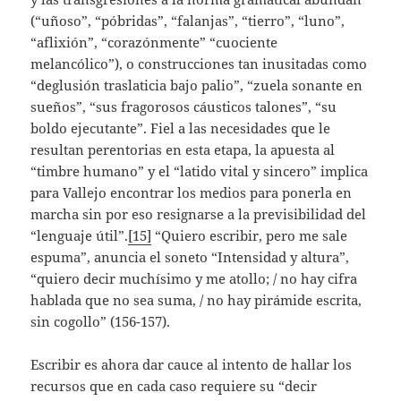
(“uñoso”, “póbridas”, “falanjas”, “tierro”, “luno”,
“aflixión”, “corazónmente” “cuociente
melancólico”), o construcciones tan inusitadas como
“deglusión traslaticia bajo palio”, “zuela sonante en
sueños”, “sus fragorosos cáusticos talones”, “su
boldo ejecutante”. Fiel a las necesidades que le
resultan perentorias en esta etapa, la apuesta al
“timbre humano” y el “latido vital y sincero” implica
para Vallejo encontrar los medios para ponerla en
marcha sin por eso resignarse a la previsibilidad del
“lenguaje útil”.
[15]
“Quiero escribir, pero me sale
espuma”, anuncia el soneto “Intensidad y altura”,
“quiero decir muchísimo y me atollo; / no hay cifra
hablada que no sea suma, / no hay pirámide escrita,
sin cogollo” (156-157).
Escribir es ahora dar cauce al intento de hallar los
recursos que en cada caso requiere su “decir