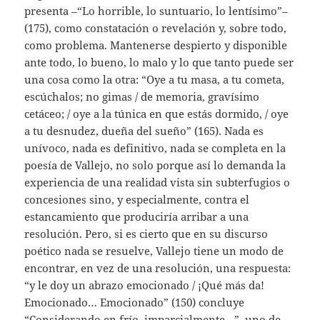
presenta –“Lo horrible, lo suntuario, lo lentísimo”–
(175), como constatación o revelación y, sobre todo,
como problema. Mantenerse despierto y disponible
ante todo, lo bueno, lo malo y lo que tanto puede ser
una cosa como la otra: “Oye a tu masa, a tu cometa,
escúchalos; no gimas / de memoria, gravísimo
cetáceo; / oye a la túnica en que estás dormido, / oye
a tu desnudez, dueña del sueño” (165). Nada es
unívoco, nada es definitivo, nada se completa en la
poesía de Vallejo, no solo porque así lo demanda la
experiencia de una realidad vista sin subterfugios o
concesiones sino, y especialmente, contra el
estancamiento que produciría arribar a una
resolución. Pero, si es cierto que en su discurso
poético nada se resuelve, Vallejo tiene un modo de
encontrar, en vez de una resolución, una respuesta:
“y le doy un abrazo emocionado / ¡Qué más da!
Emocionado… Emocionado” (150) concluye
“Considerando en frío, imparcialmente…”, uno de