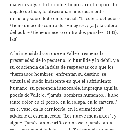
materia vulgar, lo humilde, lo precario, lo opaco, lo
dejado de lado, lo obsesionan amorosamente,
incluso y sobre todo en lo social: “la cólera del pobre
/ tiene un aceite contra dos vinagres. / […] / la cólera
del pobre / tiene un acero contra dos puñales” (183).
[20]
A la intensidad con que en Vallejo resuena la
precariedad de lo pequeño, lo humilde y lo débil, y a
su conciencia de la falta de respuestas con que los
“hermanos hombres” enfrentan su destino, se
vincula el modo insistente en que el sufrimiento
humano, su presencia inexorable, impregna aquí la
poesía de Vallejo. “Jamás, hombres humanos, / hubo
tanto dolor en el pecho, en la solapa, en la cartera, /
en el vaso, en la carnicería, en la aritmética!”,
advierte el estremecedor “Los nueve monstruos”, y
sigue: “Jamás tanto cariño doloroso, / jamás tanta
cerca arremetió lo lejos, / […] / Y el mueble tuvo en