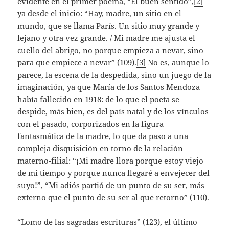
evidente en el primer poema, “El buen sentido”,
[2]
ya desde el inicio: “Hay, madre, un sitio en el
mundo, que se llama París. Un sitio muy grande y
lejano y otra vez grande. / Mi madre me ajusta el
cuello del abrigo, no porque empieza a nevar, sino
para que empiece a nevar” (109).
[3]
No es, aunque lo
parece, la escena de la despedida, sino un juego de la
imaginación, ya que María de los Santos Mendoza
había fallecido en 1918: de lo que el poeta se
despide, más bien, es del país natal y de los vínculos
con el pasado, corporizados en la figura
fantasmática de la madre, lo que da paso a una
compleja disquisición en torno de la relación
materno-filial: “¡Mi madre llora porque estoy viejo
de mi tiempo y porque nunca llegaré a envejecer del
suyo!”, “Mi adiós partió de un punto de su ser, más
externo que el punto de su ser al que retorno” (110).
“Lomo de las sagradas escrituras” (123), el último