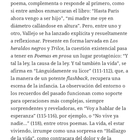
poema, complementa o responde al primero, como
si entre ambos enmarcaran el libro: “Hasta París
ahora vengo a ser hijo”, “mi madre me oye en
diámetro callándose en altura”. Pero, entre uno y
otro, Vallejo se ha lanzado explícita y resueltamente
a reflexionar. Presente en forma larvada en
Los
heraldos
negros
y
Trilce
, la cuestión existencial pasa
a tener en
Poemas en prosa
un lugar protagónico: “Y
tal la ley, la causa de la ley. Y tal también la vida”, se
afirma en “Lánguidamente su licor” (111-112), que, a
la manera de un potente
flashback
, recupera una
escena de la infancia. La observación del entorno o
los recuerdos del pasado funcionan como soporte
para operaciones más complejas, siempre
sorprendentes y reveladoras, en “Voy a hablar de la
esperanza” (115-116), por ejemplo, o “No vive ya
nadie…” (118), entre otros poemas. La vida, el estar
viviendo, irrumpe como una sorpresa en “Hallazgo
de la vida”, como contracara del dolor y de la