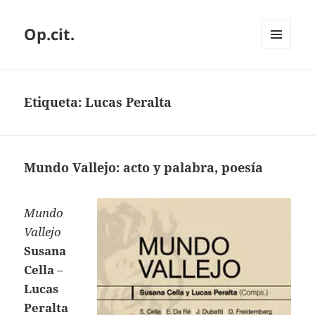
Op.cit.
MENÚ
Y
WIDGETS
Etiqueta:
Lucas Peralta
Mundo Vallejo: acto y palabra, poesía
Mundo
Vallejo
Susana
Cella
–
Lucas
Peralta