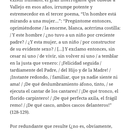
Vallejo en esos años, irrumpe potente y
estremecedor en el tercer poema, “Un hombre está
mirando a una mujer…”: “Pregúntome entonces,
oprimiéndome / la enorme, blanca, acérrima costilla:
/ Y este hombre / ¿no tuvo a un niño por creciente
padre? / ¿Y esta mujer, a un niño / por constructor
de su evidente sexo? / […] Y exclamo entonces, sin
cesar ni uno / de vivir, sin volver ni uno / a temblar
en la justa que venero: / ¡Felicidad seguida /
tardíamente del Padre, / del Hijo y de la Madre! /
¡Instante redondo, / familiar, que ya nadie siente ni
ama! / ¡De qué deslumbramiento áfono, tinto, / se
ejecuta el cantar de los cantares! / ¡De qué tronco, el
florido carpintero! / ¡De qué perfecta axila, el frágil
remo! / ¡De qué casco, ambos cascos delanteros!”
(128-129).
Por redundante que resulte (¿no es, obviamente,