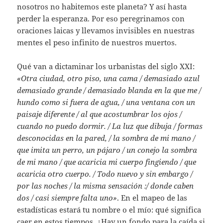
nosotros no habitemos este planeta? Y así hasta
perder la esperanza. Por eso peregrinamos con
oraciones laicas y llevamos invisibles en nuestras
mentes el peso infinito de nuestros muertos.
Qué van a dictaminar los urbanistas del siglo XXI:
«Otra ciudad, otro piso, una cama / demasiado azul
demasiado grande / demasiado blanda en la que me /
hundo como si fuera de agua, / una ventana con un
paisaje diferente / al que acostumbrar los ojos /
cuando no puedo dormir. / La luz que dibuja / formas
desconocidas en la pared, / la sombra de mi mano /
que imita un perro, un pájaro / un conejo la sombra
de mi mano / que acaricia mi cuerpo fingiendo / que
acaricia otro cuerpo. / Todo nuevo y sin embargo /
por las noches / la misma sensación :/ donde caben
dos / casi siempre falta uno»
. En el mapeo de las
estadísticas estará tu nombre o el mío: qué significa
caer en estos tiempos. ¿Hay un fondo para la caída si