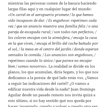
mientras las personas comen de la basura haciendo
largas filas aquí y en cualquier lugar del mundo:
«
Un cartel en el aeropuerto promete / lo que hemos
sido incapaces de dar. / Es engañoso: repetimos cada
vez / que un anuncio muestra una familia feliz / o una
pareja de escapada rural; / son todos tan perfectos, /
los colores encajan con la atmósfera, / encaja la casa
en la que viven, / encaja el brillo del coche bañado por
el sol, / la mesa en el centro del jardín / donde esperan
sentados la comida. / Los anuncios son engañosos, /
repetimos cuando lo único / que parece no encajar
bien / somos nosotros
»
. La realidad se divide en los
planos, los que acumulan, diría Segato, y los que nos
dedicamos a la poesía: de qué lado estás vos. ¿Vamos
a seguir las indicaciones del cartel? ¿O vamos a
edificar nuestra vida desde la nada? Juan Domingo
Aguilar desde un pasado remoto nos invita quizá a
esto último, si no hay sentido qué nos queda por
hacer: inventarlo, crearlo y volver a crearlo otra vez