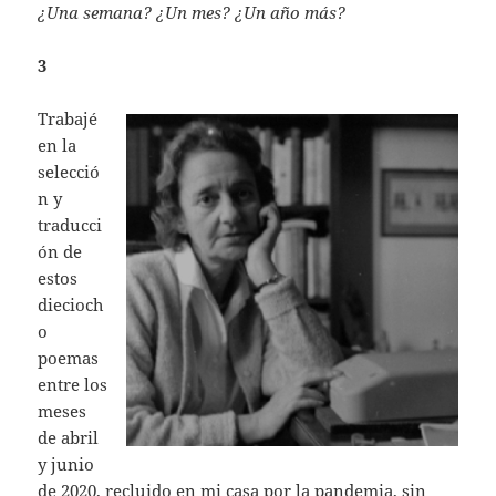
¿Una semana? ¿Un mes? ¿Un año más?
3
Trabajé
en la
selecció
n y
traducci
ón de
estos
diecioch
o
poemas
entre los
meses
de abril
y junio
de 2020, recluido en mi casa por la pandemia, sin