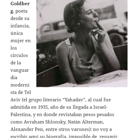
Goldber
g
, poeta
desde su
infancia,
única
mujer en
los
círculos
de la
vanguar
dia
moderni
sta de Tel
Aviv (el grupo literario “Yahadav”, al cual fue
admitida en 1935, año de su llegada a Israel-
Palestina, y en donde revistaban pesos pesados
como Avraham Shlonsky, Natán Álterman,
Alexander Pen, entre otros varones): no voy a
escribir aquí su biografía, imposible de resumir,