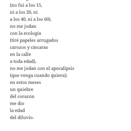
(no fui a los 15,
ni a los 20, ni
a los 40, ni a los 60),
no me jodan
con la ecología
(tiré papeles arrugados
carozos y cáscaras
en la calle
a toda edad),
no me jodan con el apocalipsis
(que venga cuando quiera);
en estos meses
un quiebre
del corazón
me dio
la edad
del diluvio.