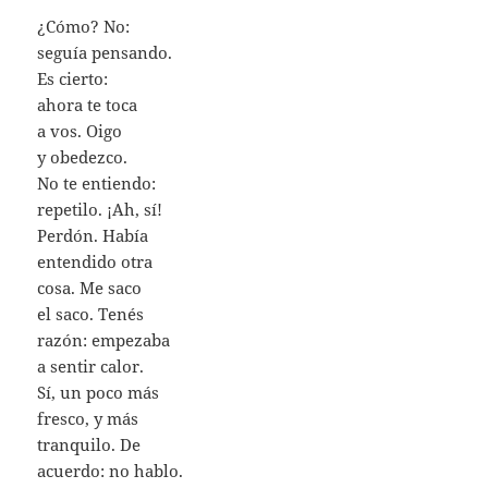
¿Cómo? No:
seguía pensando.
Es cierto:
ahora te toca
a vos. Oigo
y obedezco.
No te entiendo:
repetilo. ¡Ah, sí!
Perdón. Había
entendido otra
cosa. Me saco
el saco. Tenés
razón: empezaba
a sentir calor.
Sí, un poco más
fresco, y más
tranquilo. De
acuerdo: no hablo.