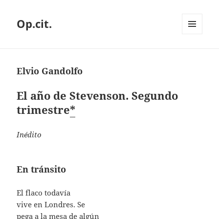
Op.cit.
MENÚ
Y
WIDGETS
Elvio Gandolfo
El año de Stevenson. Segundo
trimestre
*
Inédito
En tránsito
El flaco todavía
vive en Londres. Se
pega a la mesa de algún