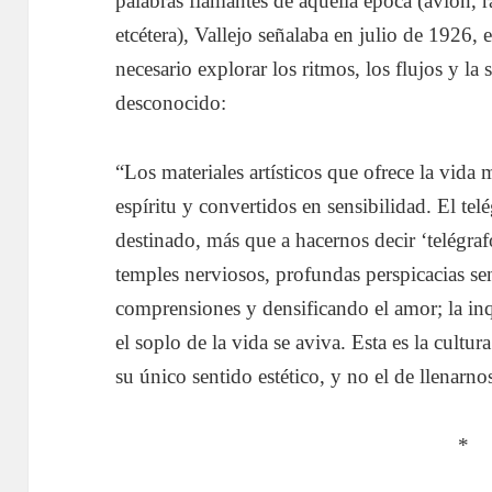
palabras flamantes de aquella época (avión, ra
etcétera), Vallejo señalaba en julio de 1926, 
necesario explorar los ritmos, los flujos y l
desconocido:
“Los materiales artísticos que ofrece la vida
espíritu y convertidos en sensibilidad. El telé
destinado, más que a hacernos decir ‘telégraf
temples nerviosos, profundas perspicacias se
comprensiones y densificando el amor; la inq
el soplo de la vida se aviva. Esta es la cultur
su único sentido estético, y no el de llenarno
*