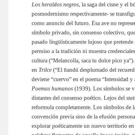
Los heraldos negros
, la saga del cisne y el
posmodernismo respectivamente- se transfigu
como anuncio del futuro. Esa ave no represent
símbolo privado, sin consenso colectivo, que 
pasado lingüísticamente lujoso que pretende
permiso a la tradición ni muestra credenciale
cultura (“Melancolía, saca tu dulce pico ya”
en
Trilce
(“El ñandú desplumado del recuerdo
deviene “cuervo” en el poema “Intensidad y a
Poemas humanos
(1939). Los símbolos se v
distantes del consenso poético. Lejos del
sta
reformula completamente. Los símbolos de l
convención previa sino de la efusión personal
explorar poéticamente un nuevo territorio en 