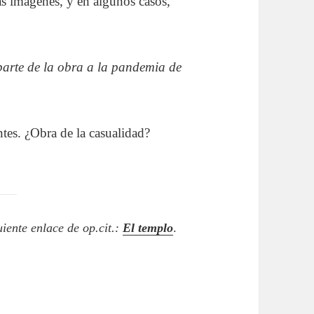
as imágenes, y en algunos casos,
parte de la obra a la pandemia de
tes. ¿Obra de la casualidad?
uiente enlace de op.cit.:
El templo
.