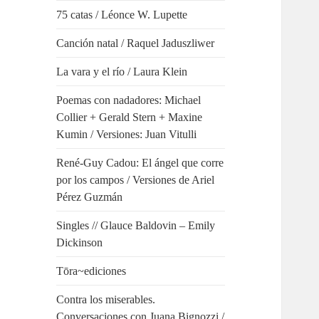
75 catas / Léonce W. Lupette
Canción natal / Raquel Jaduszliwer
La vara y el río / Laura Klein
Poemas con nadadores: Michael
Collier + Gerald Stern + Maxine
Kumin / Versiones: Juan Vitulli
René-Guy Cadou: El ángel que corre
por los campos / Versiones de Ariel
Pérez Guzmán
Singles // Glauce Baldovin – Emily
Dickinson
Tōra~ediciones
Contra los miserables.
Conversaciones con Juana Bignozzi /