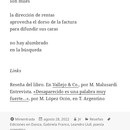
son miles
la dirección de rentas
aprovecha el dorso de la factura
para difundir sus caras
no hay alumbrado
en la búsqueda
Links
Reseña del libro. En
Vallejo & Co.
, por M. Malusardi
Entrevista.
«Desaparecido es una palabra muy
fuerte…»
, por M. López Ocón, en T. Argentino
Formato
Publicado
Autor
Categorías
Etiquetas
Minientrada
agosto 28, 2022
JV
Reseñas
el
Ediciones en Danza
,
Gabriela Franco
,
Leandro Llull
,
poesía
argentina