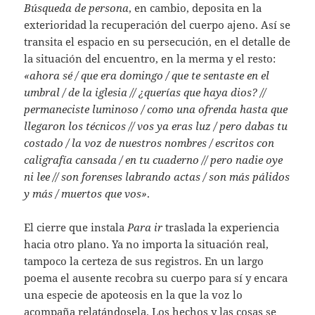
Búsqueda de persona
, en cambio, deposita en la
exterioridad la recuperación del cuerpo ajeno. Así se
transita el espacio en su persecución, en el detalle de
la situación del encuentro, en la merma y el resto:
«ahora sé / que era domingo / que te sentaste en el
umbral / de la iglesia // ¿querías que haya dios? //
permaneciste luminoso / como una ofrenda hasta que
llegaron los técnicos // vos ya eras luz / pero dabas tu
costado / la voz de nuestros nombres / escritos con
caligrafía cansada / en tu cuaderno // pero nadie oye
ni lee // son forenses labrando actas / son más pálidos
y más / muertos que vos»
.
El cierre que instala
Para ir
traslada la experiencia
hacia otro plano. Ya no importa la situación real,
tampoco la certeza de sus registros. En un largo
poema el ausente recobra su cuerpo para sí y encara
una especie de apoteosis en la que la voz lo
acompaña relatándosela. Los hechos y las cosas se