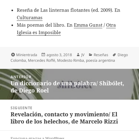
Reseña de Las linternas flotantes (ed. 2009). En
Culturamas
Más poemas del libro. En
Emma Gunst
/
Otra
Iglesia es Imposible
Formato
Publicado
Autor
Categorías
Etiquetas
Minientrada
agosto 3, 2018
JV
Reseñas
Diego
el
Colomba
,
Mercedes Roffé
,
Modesto Rimba
,
poesía argentina
Navegación
ANTERIOR
de
Un diccionario de una palabra/ Shibólet,
Entrada
entradas
de Diego Roel
anterior:
SIGUIENTE
Revelación, contacto y movimiento/ El
Entrada
libro de los helechos, de Marcelo Rizzi
siguiente:
Funciona gracias a WordPress