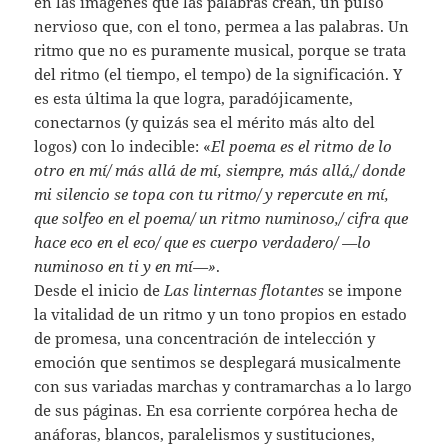
en las imágenes que las palabras crean, un pulso
nervioso que, con el tono, permea a las palabras. Un
ritmo que no es puramente musical, porque se trata
del ritmo (el tiempo, el tempo) de la significación. Y
es esta última la que logra, paradójicamente,
conectarnos (y quizás sea el mérito más alto del
logos) con lo indecible: «
El poema es el ritmo de lo
otro en mí/ más allá de mí, siempre, más allá,/ donde
mi silencio se topa con tu ritmo/ y repercute en mí,
que solfeo en el poema/ un ritmo numinoso,/ cifra que
hace eco en el eco/ que es cuerpo verdadero/ —lo
numinoso en ti y en mí—»
.
Desde el inicio de
Las linternas flotantes
se impone
la vitalidad de un ritmo y un tono propios en estado
de promesa, una concentración de intelección y
emoción que sentimos se desplegará musicalmente
con sus variadas marchas y contramarchas a lo largo
de sus páginas. En esa corriente corpórea hecha de
anáforas, blancos, paralelismos y sustituciones,