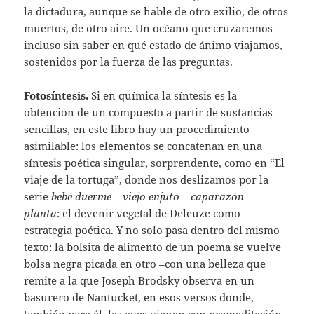
la dictadura, aunque se hable de otro exilio, de otros
muertos, de otro aire. Un océano que cruzaremos
incluso sin saber en qué estado de ánimo viajamos,
sostenidos por la fuerza de las preguntas.
Fotosíntesis.
Si en química la síntesis es la
obtención de un compuesto a partir de sustancias
sencillas, en este libro hay un procedimiento
asimilable: los elementos se concatenan en una
síntesis poética singular, sorprendente, como en “El
viaje de la tortuga”, donde nos deslizamos por la
serie
bebé duerme
–
viejo enjuto
–
caparazón
–
planta
: el devenir vegetal de Deleuze como
estrategia poética. Y no solo pasa dentro del mismo
texto: la bolsita de alimento de un poema se vuelve
bolsa negra picada en otro –con una belleza que
remite a la que Joseph Brodsky observa en un
basurero de Nantucket, en esos versos donde,
también para él, las aves vienen con premeditación