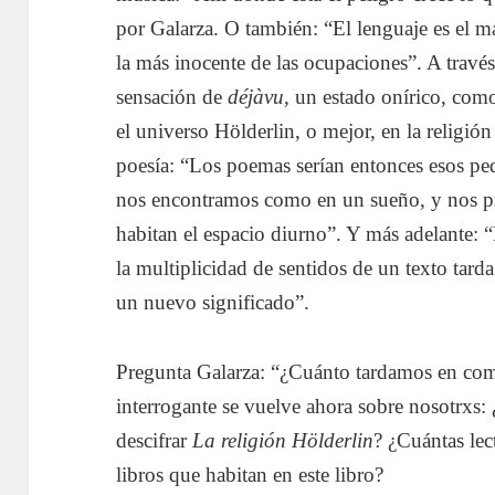
por Galarza. O también: “El lenguaje es el má
la más inocente de las ocupaciones”. A través
sensación de
déj
à
vu
, un estado onírico, como
el universo Hölderlin, o mejor, en la religión 
poesía: “Los poemas serían entonces esos pe
nos encontramos como en un sueño, y nos p
habitan el espacio diurno”. Y más adelante: 
la multiplicidad de sentidos de un texto tard
un nuevo significado”.
Pregunta Galarza: “¿Cuánto tardamos en com
interrogante se vuelve ahora sobre nosotrxs:
descifrar
La religión Hölderlin
? ¿Cuántas lect
libros que habitan en este libro?