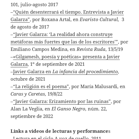
101, julio-agosto 2017
–
“Quién desenterrará el tiempo. Entrevista a Javier
Galarza”
, por Roxana Artal, en
Evaristo Cultural,
3
de agosto de 2017
–
“Javier Galarza: ‘La realidad ahora construye
metáforas más fuertes que las de los escritores’”
, por
Emiliano Campos Medina, en
Revista Ruda
, 13/5/19
–
«Gilgamesh, poesía y poéticas» presenta a Javier
Galarza
, 1º de septiembre de 2021
–
Javier Galarza en
La infancia del procedimiento
,
octubre de 2021
–
“La religión es el poema”
, por María Malusardi, en
Caras y Caretas,
19/8/22
–
“Javier Galarza: Erizamiento por las ruinas”
, por
Alan La Veglia, en
El Ganso Negro,
núm. 22,
septiembre de 2022
Links a videos de lecturas y performance
s
–
Lectura en el ciclo A voz de cuello
, 2011