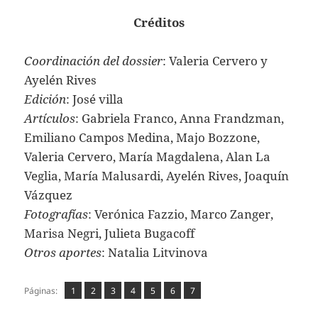
Créditos
Coordinación del dossier
: Valeria Cervero y
Ayelén Rives
Edición
: José villa
Artículos
: Gabriela Franco, Anna Frandzman,
Emiliano Campos Medina, Majo Bozzone,
Valeria Cervero, María Magdalena, Alan La
Veglia, María Malusardi, Ayelén Rives, Joaquín
Vázquez
Fotografías
: Verónica Fazzio, Marco Zanger,
Marisa Negri, Julieta Bugacoff
Otros aportes
: Natalia Litvinova
Página
Página
,
Página
,
Página
,
Página
,
Página
,
Página
,
Páginas:
1
2
3
4
5
6
7