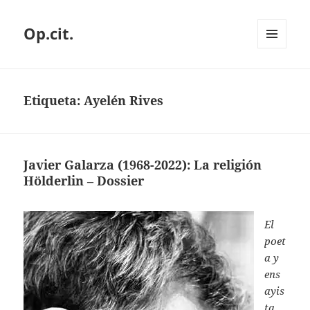
Op.cit.
MENÚ
Y
WIDGETS
Etiqueta:
Ayelén Rives
Javier Galarza (1968-2022): La religión
Hölderlin – Dossier
El
poet
a y
ens
ayis
ta