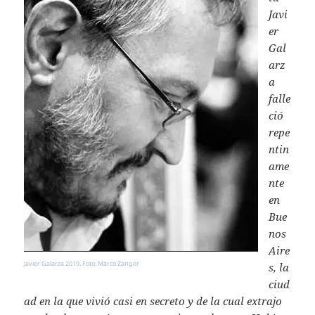
Javi
er
Gal
arz
a
falle
ció
repe
ntin
ame
nte
en
Bue
nos
Aire
Javier Galarza 2019. Foto: Marco Zanger
s, la
ciud
ad en la que vivió casi en secreto y de la cual extrajo