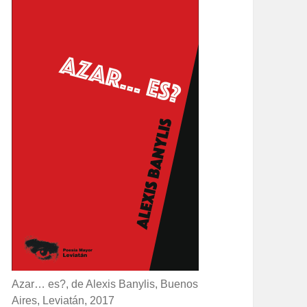
Azar… es?, de Alexis Banylis, Buenos
Aires, Leviatán, 2017