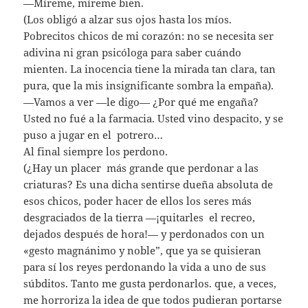
—Míreme, míreme bien.
(Los obligó a alzar sus ojos hasta los míos.
Pobrecitos chicos de mi corazón: no se necesita ser
adivina ni gran psicóloga para saber cuándo
mienten. La inocencia tiene la mirada tan clara, tan
pura, que la mis insignificante sombra la empaña).
—Vamos a ver —le digo— ¿Por qué me engaña?
Usted no fué a la farmacia. Usted vino despacito, y se
puso a jugar en el potrero…
Al final siempre los perdono.
(¿Hay un placer más grande que perdonar a las
criaturas? Es una dicha sentirse dueña absoluta de
esos chicos, poder hacer de ellos los seres más
desgraciados de la tierra —¡quitarles el recreo,
dejados después de hora!— y perdonados con un
«gesto magnánimo y noble”, que ya se quisieran
para sí los reyes perdonando la vida a uno de sus
súbditos. Tanto me gusta perdonarlos. que, a veces,
me horroriza la idea de que todos pudieran portarse