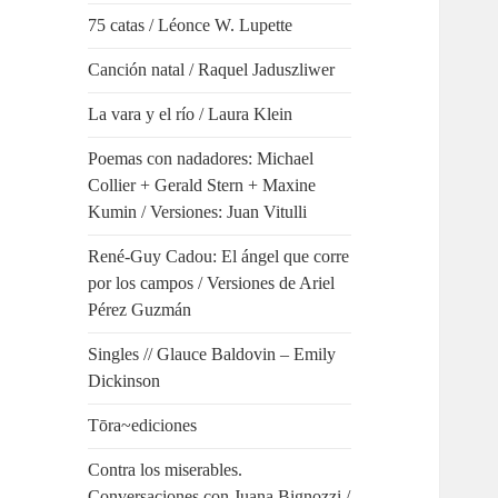
75 catas / Léonce W. Lupette
Canción natal / Raquel Jaduszliwer
La vara y el río / Laura Klein
Poemas con nadadores: Michael
Collier + Gerald Stern + Maxine
Kumin / Versiones: Juan Vitulli
René-Guy Cadou: El ángel que corre
por los campos / Versiones de Ariel
Pérez Guzmán
Singles // Glauce Baldovin – Emily
Dickinson
Tōra~ediciones
Contra los miserables.
Conversaciones con Juana Bignozzi /