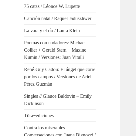
75 catas / Léonce W. Lupette
Canción natal / Raquel Jaduszliwer
La vara y el río / Laura Klein
Poemas con nadadores: Michael
Collier + Gerald Stern + Maxine
Kumin / Versiones: Juan Vitulli
René-Guy Cadou: El ángel que corre
por los campos / Versiones de Ariel
Pérez Guzmán
Singles // Glauce Baldovin – Emily
Dickinson
Tōra~ediciones
Contra los miserables.
Conversaciones con Juana Bignozzi /