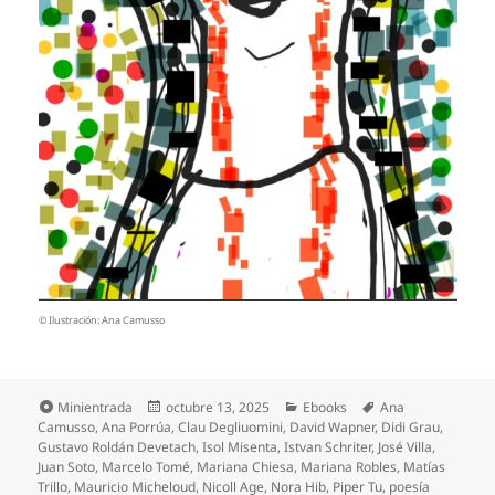
© Ilustración: Ana Camusso
Formato
Publicado
Categorías
Etiquetas
Minientrada
octubre 13, 2025
Ebooks
Ana
el
Camusso
,
Ana Porrúa
,
Clau Degliuomini
,
David Wapner
,
Didi Grau
,
Gustavo Roldán Devetach
,
Isol Misenta
,
Istvan Schriter
,
José Villa
,
Juan Soto
,
Marcelo Tomé
,
Mariana Chiesa
,
Mariana Robles
,
Matías
Trillo
,
Mauricio Micheloud
,
Nicoll Age
,
Nora Hib
,
Piper Tu
,
poesía