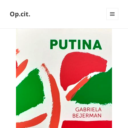
Op.cit.
MENÚ
Y
WIDGETS