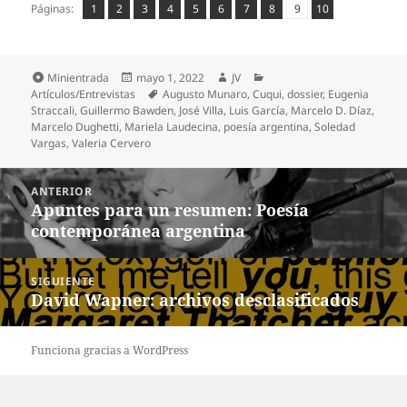
Página
Página
,
Página
,
Página
,
Página
,
Página
,
Página
,
Página
,
Página
,
Página
,
Páginas:
1
2
3
4
5
6
7
8
9
10
Formato
Publicado
Autor
Categorías
Minientrada
mayo 1, 2022
JV
el
Etiquetas
Artículos/Entrevistas
Augusto Munaro
,
Cuqui
,
dossier
,
Eugenia
Straccali
,
Guillermo Bawden
,
José Villa
,
Luis García
,
Marcelo D. Díaz
,
Marcelo Dughetti
,
Mariela Laudecina
,
poesía argentina
,
Soledad
Vargas
,
Valeria Cervero
Navegación
ANTERIOR
de
Apuntes para un resumen: Poesía
Entrada
entradas
contemporánea argentina
anterior:
SIGUIENTE
David Wapner: archivos desclasificados
Entrada
siguiente:
Funciona gracias a WordPress