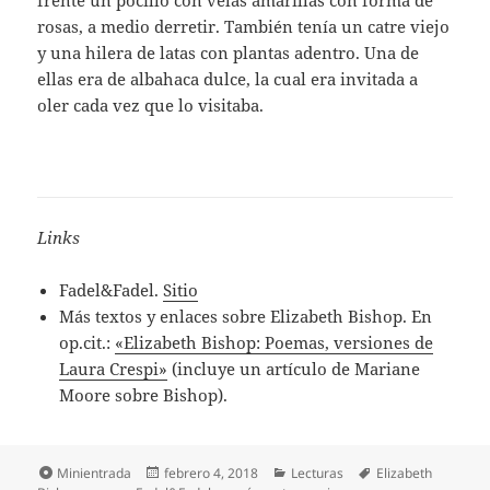
rosas, a medio derretir. También tenía un catre viejo
y una hilera de latas con plantas adentro. Una de
ellas era de albahaca dulce, la cual era invitada a
oler cada vez que lo visitaba.
Links
Fadel&Fadel.
Sitio
Más textos y enlaces sobre Elizabeth Bishop. En
op.cit.:
«Elizabeth Bishop: Poemas, versiones de
Laura Crespi»
(incluye un artículo de Mariane
Moore sobre Bishop).
Formato
Publicado
Categorías
Etiquetas
Minientrada
febrero 4, 2018
Lecturas
Elizabeth