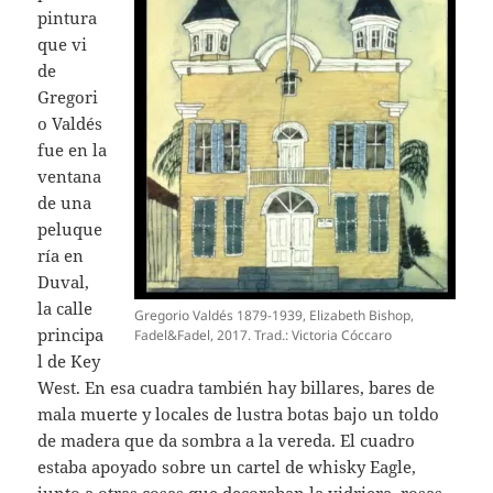
pintura
que vi
de
Gregori
o Valdés
fue en la
ventana
de una
peluque
ría en
Duval,
la calle
Gregorio Valdés 1879-1939, Elizabeth Bishop,
principa
Fadel&Fadel, 2017. Trad.: Victoria Cóccaro
l de Key
West. En esa cuadra también hay billares, bares de
mala muerte y locales de lustra botas bajo un toldo
de madera que da sombra a la vereda. El cuadro
estaba apoyado sobre un cartel de whisky Eagle,
junto a otras cosas que decoraban la vidriera, rosas