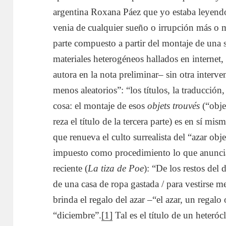
argentina Roxana Páez que yo estaba leyendo 
venia de cualquier sueño o irrupción más o 
parte compuesto a partir del montaje de una 
materiales heterogéneos hallados en internet,
autora en la nota preliminar– sin otra interv
menos aleatorios”: “los títulos, la traducción
cosa: el montaje de esos
objets trouvés
(“obje
reza el título de la tercera parte) es en sí mi
que renueva el culto surrealista del “azar obj
impuesto como procedimiento lo que anuncia
reciente (
La tiza de Poe
): “De los restos del 
de una casa de ropa gastada / para vestirse 
brinda el regalo del azar –“el azar, un regalo 
“diciembre”.
[1]
Tal es el título de un heteróc