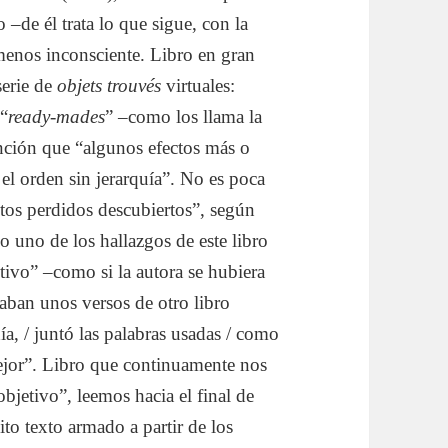
–de él trata lo que sigue, con la
menos inconsciente. Libro en gran
serie de
objets trouvés
virtuales:
 “
ready-mades
” –como los llama la
ención que “algunos efectos más o
, el orden sin jerarquía”. No es poca
tos perdidos descubiertos”, según
smo uno de los hallazgos de este libro
etivo” –como si la autora se hubiera
ban unos versos de otro libro
día, / juntó las palabras usadas / como
mejor”. Libro que continuamente nos
objetivo”, leemos hacia el final de
lito texto armado a partir de los