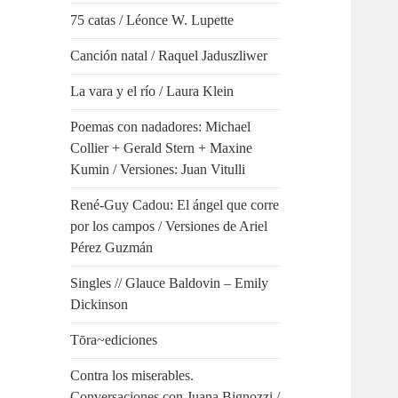
75 catas / Léonce W. Lupette
Canción natal / Raquel Jaduszliwer
La vara y el río / Laura Klein
Poemas con nadadores: Michael
Collier + Gerald Stern + Maxine
Kumin / Versiones: Juan Vitulli
René-Guy Cadou: El ángel que corre
por los campos / Versiones de Ariel
Pérez Guzmán
Singles // Glauce Baldovin – Emily
Dickinson
Tōra~ediciones
Contra los miserables.
Conversaciones con Juana Bignozzi /