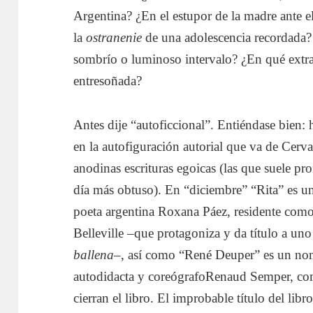
Argentina? ¿En el estupor de la madre ante el
la
ostranenie
de una adolescencia recordada
sombrío o luminoso intervalo? ¿En qué extrañ
entresoñada?
Antes dije “autoficcional”. Entiéndase bien: 
en la autofiguración autorial que va de Cerva
anodinas escrituras egoicas (las que suele p
día más obtuso). En “diciembre” “Rita” es un 
poeta argentina Roxana Páez, residente como 
Belleville –que protagoniza y da título a uno 
ballena
–, así como “René Deuper” es un nomb
autodidacta y coreógrafoRenaud Semper, com
cierran el libro. El improbable título del lib