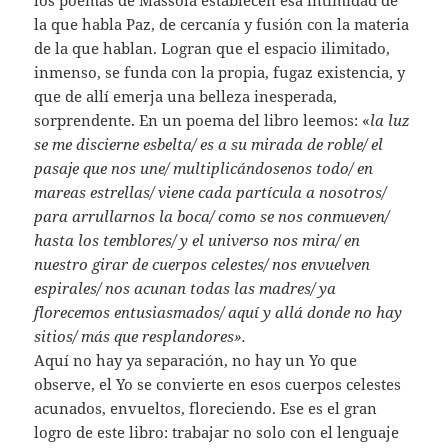
los poemas de Massola establecen esa intimidad de
la que habla Paz, de cercanía y fusión con la materia
de la que hablan. Logran que el espacio ilimitado,
inmenso, se funda con la propia, fugaz existencia, y
que de allí emerja una belleza inesperada,
sorprendente. En un poema del libro leemos: «
la luz
se me discierne esbelta/ es a su mirada de roble
/
el
pasaje que nos une/ multiplicándosenos todo/ en
mareas estrellas
/
viene cada partícula a nosotros/
para arrullarnos la boca
/
como se nos conmueven
/
hasta los temblores
/
y el universo nos mira/ en
nuestro girar de cuerpos celestes/ nos envuelven
espirales/ nos acunan todas las madres
/
ya
florecemos entusiasmados
/
aquí y allá donde no hay
sitios/ más que resplandores».
Aquí no hay ya separación, no hay un Yo que
observe, el Yo se convierte en esos cuerpos celestes
acunados, envueltos, floreciendo. Ese es el gran
logro de este libro: trabajar no solo con el lenguaje