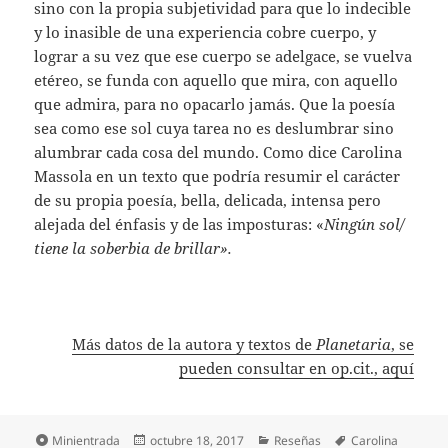
sino con la propia subjetividad para que lo indecible
y lo inasible de una experiencia cobre cuerpo, y
lograr a su vez que ese cuerpo se adelgace, se vuelva
etéreo, se funda con aquello que mira, con aquello
que admira, para no opacarlo jamás. Que la poesía
sea como ese sol cuya tarea no es deslumbrar sino
alumbrar cada cosa del mundo. Como dice Carolina
Massola en un texto que podría resumir el carácter
de su propia poesía, bella, delicada, intensa pero
alejada del énfasis y de las imposturas: «
Ningún sol/
tiene la soberbia de brillar».
Más datos de la autora y textos de
Planetaria
, se
pueden consultar en op.cit., aquí
Formato
Publicado
Categorías
Etiquetas
Minientrada
octubre 18, 2017
Reseñas
Carolina