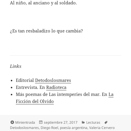
Al niño, al anciano y al soldado.
¿Es tan resbaladizo lo que cambia?
Links
Editorial
Detodoslosmares
Entrevista. En
Radioteca
Más poemas de Las intemperies del mar. En
La
Ficción del Olvido
Formato
Publicado
Categorías
Etiquetas
Minientrada
septiembre 27, 2017
Lecturas
el
Detodoslosmares
,
Diego Roel
,
poesía argentina
,
Valeria Cervero