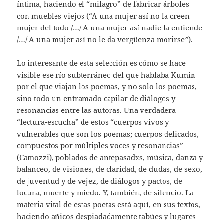
íntima, haciendo el “milagro” de fabricar árboles
con muebles viejos (“A una mujer así no la creen
mujer del todo /…/ A una mujer así nadie la entiende
/…/ A una mujer así no le da vergüenza morirse
”
).
Lo interesante de esta selección es cómo se hace
visible ese río subterráneo del que hablaba Kumin
por el que viajan los poemas, y no solo los poemas,
sino todo un entramado capilar de diálogos y
resonancias entre las autoras. Una verdadera
“lectura-escucha” de estos “cuerpos vivos y
vulnerables que son los poemas; cuerpos delicados,
compuestos por múltiples voces y resonancias”
(Camozzi), poblados de antepasadxs, música, danza y
balanceo, de visiones, de claridad, de dudas, de sexo,
de juventud y de vejez, de diálogos y pactos, de
locura, muerte y miedo. Y, también, de silencio. La
materia vital de estas poetas está aquí, en sus textos,
haciendo añicos despiadadamente tabúes y lugares