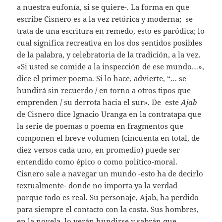
a nuestra eufonía, si se quiere-. La forma en que
escribe Cisnero es a la vez retórica y moderna; se
trata de una escritura en remedo, esto es paródica; lo
cual significa recreativa en los dos sentidos posibles
de la palabra, y celebratoria de la tradición, a la vez.
«Si usted se comide a la inspección de ese mundo…»,
dice el primer poema. Si lo hace, advierte, “… se
hundirá sin recuerdo / en torno a otros tipos que
emprenden / su derrota hacia el sur». De este
Ajab
de Cisnero dice Ignacio Uranga en la contratapa que
la serie de poemas o poema en fragmentos que
componen el breve volumen (cincuenta en total, de
diez versos cada uno, en promedio) puede ser
entendido como épico o como político-moral.
Cisnero sale a navegar un mundo -esto ha de decirlo
textualmente- donde no importa ya la verdad
porque todo es real. Su personaje, Ajab, ha perdido
para siempre el contacto con la costa. Sus hombres,
en la novela, lo verán hundirse y sabrán que