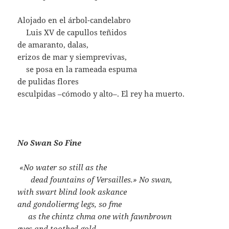
Alojado en el árbol-candelabro
….
Luis XV de capullos teñidos
de amaranto, dalas,
erizos de mar y siemprevivas,
….
se posa en la rameada espuma
de pulidas flores
esculpidas –cómodo y alto–. El rey ha muerto.
No Swan So Fine
«No water so still as the
……
dead fountains of Versailles.» No swan,
with swart blind look askance
and gondoliermg legs, so fme
…..
as the chintz chma one with fawnbrown
eyes and toothed gold