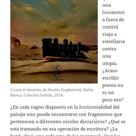
una
locomotor
a fuera de
control
viaja a
estrellarse
contra
una
utopía.
¿Acaso
escribir
poesía no
Cruzar el desierto, de Nicolás Guglielmetti, Bahía
es un
Blanca, Colectivo Semilla, 2018
poco eso?
¿En cada vagón dispuesto en la horizontalidad del
paisaje uno puede encontrarse con fragmentos que
pertenecen a diferentes niveles discursivos? ¿Qué se
está tramando en esa operación de escritura? ¿La