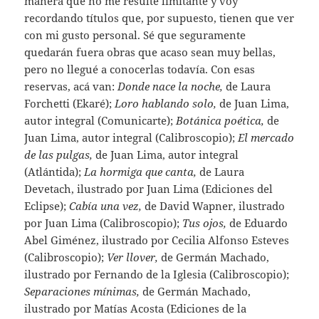
manera que no me resulte limitante y voy
recordando títulos que, por supuesto, tienen que ver
con mi gusto personal. Sé que seguramente
quedarán fuera obras que acaso sean muy bellas,
pero no llegué a conocerlas todavía. Con esas
reservas, acá van:
Donde nace la noche,
de Laura
Forchetti (Ekaré);
Loro hablando solo,
de Juan Lima,
autor integral (Comunicarte);
Botánica poética,
de
Juan Lima, autor integral (Calibroscopio);
El mercado
de las pulgas,
de Juan Lima, autor integral
(Atlántida);
La hormiga que canta,
de Laura
Devetach, ilustrado por Juan Lima (Ediciones del
Eclipse);
Cabía una vez,
de David Wapner, ilustrado
por Juan Lima (Calibroscopio);
Tus ojos,
de Eduardo
Abel Giménez, ilustrado por Cecilia Alfonso Esteves
(Calibroscopio);
Ver llover,
de Germán Machado,
ilustrado por Fernando de la Iglesia (Calibroscopio);
Separaciones mínimas,
de Germán Machado,
ilustrado por Matías Acosta (Ediciones de la