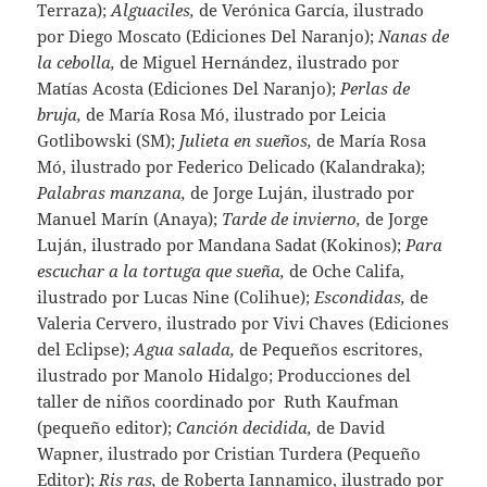
Terraza);
Alguaciles,
de Verónica García, ilustrado
por Diego Moscato (Ediciones Del Naranjo);
Nanas de
la cebolla,
de Miguel Hernández, ilustrado por
Matías Acosta (Ediciones Del Naranjo);
Perlas de
bruja,
de María Rosa Mó, ilustrado por Leicia
Gotlibowski (SM);
Julieta en sueños,
de María Rosa
Mó, ilustrado por Federico Delicado (Kalandraka);
Palabras manzana,
de Jorge Luján, ilustrado por
Manuel Marín (Anaya);
Tarde de invierno,
de Jorge
Luján, ilustrado por Mandana Sadat (Kokinos);
Para
escuchar a la tortuga que sueña,
de Oche Califa,
ilustrado por Lucas Nine (Colihue);
Escondidas,
de
Valeria Cervero, ilustrado por Vivi Chaves (Ediciones
del Eclipse);
Agua salada,
de Pequeños escritores,
ilustrado por Manolo Hidalgo; Producciones del
taller de niños coordinado por Ruth Kaufman
(pequeño editor);
Canción decidida,
de David
Wapner, ilustrado por Cristian Turdera (Pequeño
Editor);
Ris ras,
de Roberta Iannamico, ilustrado por