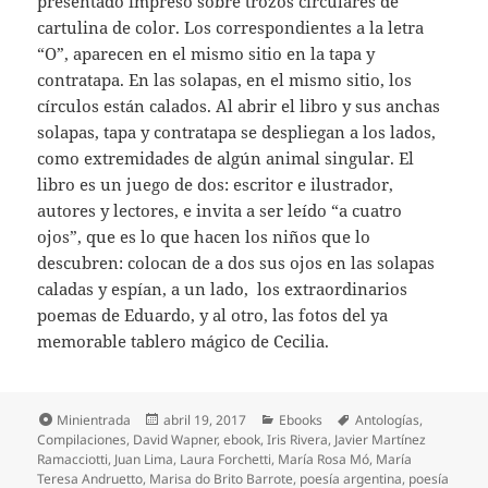
presentado impreso sobre trozos circulares de
cartulina de color. Los correspondientes a la letra
“O”, aparecen en el mismo sitio en la tapa y
contratapa. En las solapas, en el mismo sitio, los
círculos están calados. Al abrir el libro y sus anchas
solapas, tapa y contratapa se despliegan a los lados,
como extremidades de algún animal singular. El
libro es un juego de dos: escritor e ilustrador,
autores y lectores, e invita a ser leído “a cuatro
ojos”, que es lo que hacen los niños que lo
descubren: colocan de a dos sus ojos en las solapas
caladas y espían, a un lado, los extraordinarios
poemas de Eduardo, y al otro, las fotos del ya
memorable tablero mágico de Cecilia.
Formato
Publicado
Categorías
Etiquetas
Minientrada
abril 19, 2017
Ebooks
Antologías
,
el
Compilaciones
,
David Wapner
,
ebook
,
Iris Rivera
,
Javier Martínez
Ramacciotti
,
Juan Lima
,
Laura Forchetti
,
María Rosa Mó
,
María
Teresa Andruetto
,
Marisa do Brito Barrote
,
poesía argentina
,
poesía