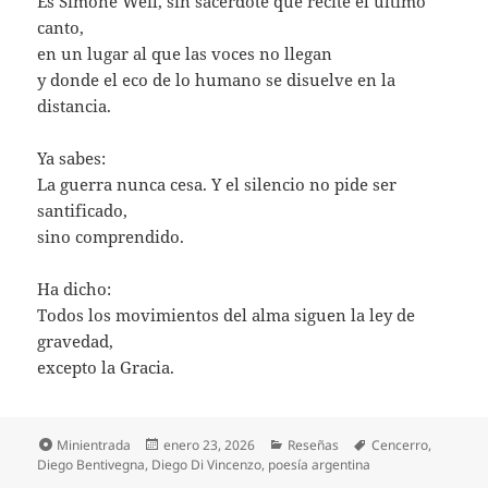
Es Simone Weil, sin sacerdote que recite el último
canto,
en un lugar al que las voces no llegan
y donde el eco de lo humano se disuelve en la
distancia.
Ya sabes:
La guerra nunca cesa. Y el silencio no pide ser
santificado,
sino comprendido.
Ha dicho:
Todos los movimientos del alma siguen la ley de
gravedad,
excepto la Gracia.
Formato
Publicado
Categorías
Etiquetas
Minientrada
enero 23, 2026
Reseñas
Cencerro
,
el
Diego Bentivegna
,
Diego Di Vincenzo
,
poesía argentina