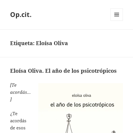
Op.cit.
MENÚ
Y
WIDGETS
Etiqueta:
Eloísa Oliva
Eloísa Oliva. El año de los psicotrópicos
[Te
acordás…
]
¿Te
acordás
de esos