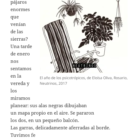
pájaros
enormes
que
venían
de las
sierras?
Una tarde
de enero
nos
sentamos
en la
El año de los psicotrópicos, de Eloísa Oliva, Rosario,
vereda y
Neutrinos, 2017
los
miramos
planear: sus alas negras dibujaban
un mapa propio en el aire. Se pararon
los dos, en un pequeño balcón.
Las garras, delicadamente aferradas al borde.
Tuvimos fe