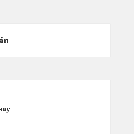
ián
say