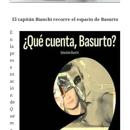
El capitán Bianchi recorre el espacio de Basurto
E
n
la
pr
es
e
nt
ac
ió
n
de
Q
ué
m
e