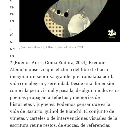
cu
en
ta
,
B
as
¿Qué cuenta, Basurto?
, S. Bianchi, Goma Editorra, 2024
ur
to
? (Buenos Aires, Goma Editora, 2024), Ezequiel
Alemián observó que el clima del libro le hacía
imaginar un señor ya grande que transitaba por la
vida con alegría y serenidad. Desde una dimensión
conocida pero virtual y pasada, de algún modo, estos
poemas propagan artefactos y memorias de
historietas y juguetes. Podemos pensar que es la
vida de Basurto, guiñol de Bianchi. El conjunto de
viñetas y carteles o de intervenciones visuales de la
escritura reúne restos, de épocas, de referencias