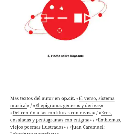
Más textos del autor en
op.cit.
«
El verso, sistema
musical
» / «
El epigrama: géneros y derivas
«
«
Del centón a las confituras con divisa
» / «
Ecos,
ensaladas y pentagramas con enigma
» / «
Emblemas,
viejos poemas ilustrados
» / «
Juan Caramuel:
Laberintos y artefactos
«