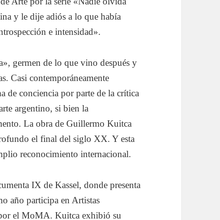
de Arte por la serie «Nadie olvida
na y le dije adiós a lo que había
trospección e intensidad».
da», germen de lo que vino después y
cas. Casi contemporáneamente
 de conciencia por parte de la crítica
rte argentino, si bien la
mento. La obra de Guillermo Kuitca
ofundo el final del siglo XX. Y esta
mplio reconocimiento internacional.
ocumenta IX de Kassel, donde presenta
o año participa en Artistas
 por el MoMA. Kuitca exhibió su