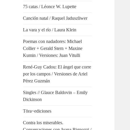
75 catas / Léonce W. Lupette
Canción natal / Raquel Jaduszliwer
La vara y el río / Laura Klein
Poemas con nadadores: Michael
Collier + Gerald Stern + Maxine
Kumin / Versiones: Juan Vitulli
René-Guy Cadou: El ángel que corre
por los campos / Versiones de Ariel
Pérez Guzmán
Singles // Glauce Baldovin – Emily
Dickinson
Tōra~ediciones
Contra los miserables.
Conversaciones con Juana Bignozzi /