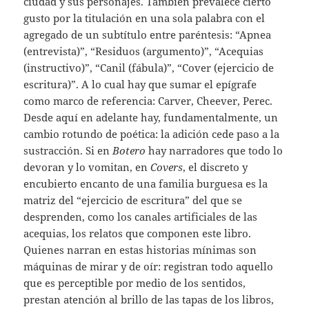
ciudad y sus personajes. También prevalece cierto
gusto por la titulación en una sola palabra con el
agregado de un subtítulo entre paréntesis: “Apnea
(entrevista)”, “Residuos (argumento)”, “Acequias
(instructivo)”, “Canil (fábula)”, “Cover (ejercicio de
escritura)”. A lo cual hay que sumar el epígrafe
como marco de referencia: Carver, Cheever, Perec.
Desde aquí en adelante hay, fundamentalmente, un
cambio rotundo de poética: la adición cede paso a la
sustracción. Si en
Botero
hay narradores que todo lo
devoran y lo vomitan, en
Covers
, el discreto y
encubierto encanto de una familia burguesa es la
matriz del “ejercicio de escritura” del que se
desprenden, como los canales artificiales de las
acequias, los relatos que componen este libro.
Quienes narran en estas historias mínimas son
máquinas de mirar y de oír: registran todo aquello
que es perceptible por medio de los sentidos,
prestan atención al brillo de las tapas de los libros,