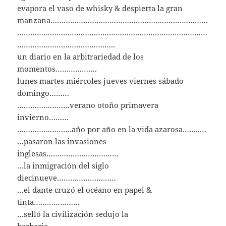
evapora el vaso de whisky & despierta la gran
manzana………………………………………………………………
……………………………………………………………………………
………………………………….…..
un diario en la arbitrariedad de los
momentos……………….
lunes martes miércoles jueves viernes sábado
domingo………
……………………verano otoño primavera
invierno………
…………………….año por año en la vida azarosa……..…
…pasaron las invasiones
inglesas……………………………
…la inmigración del siglo
diecinueve………………………
…el dante cruzó el océano en papel &
tinta…………………
…selló la civilización sedujo la