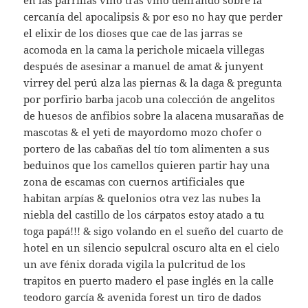
en las parrillas vino tras vino delirando sobre la
cercanía del apocalipsis & por eso no hay que perder
el elixir de los dioses que cae de las jarras se
acomoda en la cama la perichole micaela villegas
después de asesinar a manuel de amat & junyent
virrey del perú alza las piernas & la daga & pregunta
por porfirio barba jacob una colección de angelitos
de huesos de anfibios sobre la alacena musarañas de
mascotas & el yeti de mayordomo mozo chofer o
portero de las cabañas del tío tom alimenten a sus
beduinos que los camellos quieren partir hay una
zona de escamas con cuernos artificiales que
habitan arpías & quelonios otra vez las nubes la
niebla del castillo de los cárpatos estoy atado a tu
toga papá!!! & sigo volando en el sueño del cuarto de
hotel en un silencio sepulcral oscuro alta en el cielo
un ave fénix dorada vigila la pulcritud de los
trapitos en puerto madero el pase inglés en la calle
teodoro garcía & avenida forest un tiro de dados