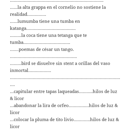
………………………………………………………………..
……la alta grappa en el cornelio no sostiene la
realidad……………
……lumumba tiene una tumba en
katanga…………………………………
………la coca tiene una tetanga que te
tumba……………………………….
….…poemas de césar un tango.
………………………………….………….
………bird se disuelve sin stent a orillas del vaso
inmortal………………
……………………………………………………………………………
….
…capitular entre tapas laqueadas………..hilos de luz
& licor
…abandonar la lira de orfeo………….…hilos de luz &
licor
…colocar la pluma de tito livio………….hilos de luz &
licor