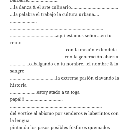
barbarie……………………
…la danza & el arte culinario……………………………….
…la palabra el trabajo la cultura urbana….
…………………
……………………………………………………………….
………………………………aquí estamos señor…en tu
reino
……………………………………..con la misión extendida
…………………………………….con la generación abierta
……………cabalgando en tu nombre…el nombre & la
sangre
………………………………la extrema pasión clavando la
historia
…………………estoy atado a tu toga
papá!!!…………………………
………………………………………………………………
del vórtice al abismo por senderos & laberintos con
la lengua
pintando los pasos posibles fósforos quemados