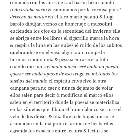
cenamos con los aires de raúl barón biza cuando
todo estaba sucio
& caminamos por la cornisa por
el
derecho de matar
en el faro mario palanti & luigi
barolo dibujan versos en homenaje a mussolini
encienden los ojos en la serenidad del invierno ella
se abriga entre los libros el cigarrillo marca la hora
& respira la luna en las nubes el ruido de los cubitos
quebrándose en el vaso algún auto rompe la
hermosa monotonía & pessoa encarece la foto
cuando dice
no soy nada nunca seré nada no puedo
querer ser nada aparte de eso tengo en mí todos los
sueños del mundo
el espíritu envuelve la otra
campana para no caer o nunca dejamos de volar
ellos salen para decir & modifican el marco ellos
salen en el territorio donde la poesía se materializa
en las siluetas que dibuja el humo blanco se corre el
velo de los dioses & una lluvia de hojas hueso se
acomodan en la máquina el aroma de los bardos
agranda los espacios entre lectura & lectura se