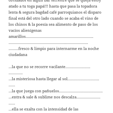
olvidados en algún bar terrestre que se queja estoy
atado a tu toga papá!!! hasta que pasa la topadora
lenta & segura bagdad café parroquianos el disparo
final está del otro lado cuando se acaba el vino de
los chinos & la poesía sea alimento de paso de los
vacíos alienígenas
amarillos……………………………………………………..
……………………………………………..………………..
………fresco & limpio para internarme en la noche
ciudadana
…la que no se recorre vacilante…………………..
………….
…la misteriosa hasta llegar al sol………………………..
……
…la que juega con pañuelos………………………………….
…entra & sale & sublime nos descalza………………….
……
…ella se exalta con la intensidad de las