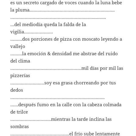
es un secreto cargado de voces cuando la luna bebe
la pluma………………………………………………………..
………………………………………………………..……..
…del mediodía queda la falda de la
vigilia………………….
………dos porciones de pizza con moscato leyendo a
vallejo
………la emoción & densidad me abstrae del ruido
del clima
………………………………………………mil días por mil las
pizzerías
……………….…….soy esa grasa chorreando por tus
dedos
………………………………………………………….…..
……después fumo en la calle con la cabeza colmada
de trilce
………………………….mientras la tarde inclina las
sombras
………………….…………………..el frío sube lentamente