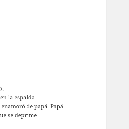
o,
 en la espalda.
e enamoró de papá. Papá
que se deprime