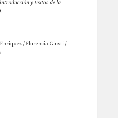
 introducción y textos de la
í
.
 Enriquez
/
Florencia Giusti
/
s