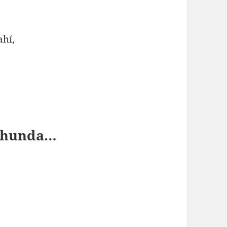
ahí,
e hunda…