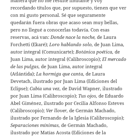
manera que no me resulte limitante y voy
recordando títulos que, por supuesto, tienen que ver
con mi gusto personal. Sé que seguramente
quedarán fuera obras que acaso sean muy bellas,
pero no llegué a conocerlas todavía. Con esas
reservas, acá van:
Donde nace la noche,
de Laura
Forchetti (Ekaré);
Loro hablando solo,
de Juan Lima,
autor integral (Comunicarte);
Botánica poética,
de
Juan Lima, autor integral (Calibroscopio);
El mercado
de las pulgas,
de Juan Lima, autor integral
(Atlántida);
La hormiga que canta,
de Laura
Devetach, ilustrado por Juan Lima (Ediciones del
Eclipse);
Cabía una vez,
de David Wapner, ilustrado
por Juan Lima (Calibroscopio);
Tus ojos,
de Eduardo
Abel Giménez, ilustrado por Cecilia Alfonso Esteves
(Calibroscopio);
Ver llover,
de Germán Machado,
ilustrado por Fernando de la Iglesia (Calibroscopio);
Separaciones mínimas,
de Germán Machado,
ilustrado por Matías Acosta (Ediciones de la