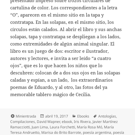
presentado impreso sobre trozos circulares de
cartulina de color. Los correspondientes a la letra
“O”, aparecen en el mismo sitio en la tapa y
contratapa. En las solapas, en el mismo sitio, los
círculos están calados. Al abrir el libro y sus anchas
solapas, tapa y contratapa se despliegan a los lados,
como extremidades de algún animal singular. El
libro es un juego de dos: escritor e ilustrador,
autores y lectores, e invita a ser leído “a cuatro
ojos”, que es lo que hacen los niños que lo
descubren: colocan de a dos sus ojos en las solapas
caladas y espían, a un lado, los extraordinarios
poemas de Eduardo, y al otro, las fotos del ya
memorable tablero mágico de Cecilia.
Formato
Publicado
Categorías
Etiquetas
Minientrada
abril 19, 2017
Ebooks
Antologías
,
el
Compilaciones
,
David Wapner
,
ebook
,
Iris Rivera
,
Javier Martínez
Ramacciotti
,
Juan Lima
,
Laura Forchetti
,
María Rosa Mó
,
María
Teresa Andruetto
,
Marisa do Brito Barrote
,
poesía argentina
,
poesía