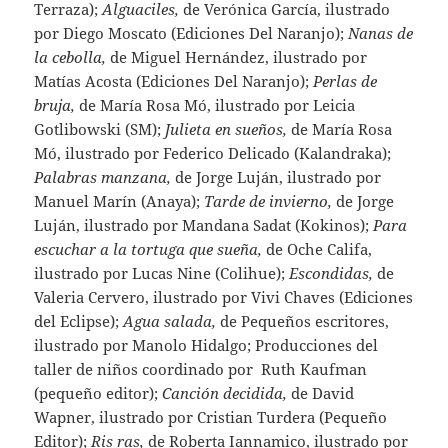
Terraza);
Alguaciles,
de Verónica García, ilustrado
por Diego Moscato (Ediciones Del Naranjo);
Nanas de
la cebolla,
de Miguel Hernández, ilustrado por
Matías Acosta (Ediciones Del Naranjo);
Perlas de
bruja,
de María Rosa Mó, ilustrado por Leicia
Gotlibowski (SM);
Julieta en sueños,
de María Rosa
Mó, ilustrado por Federico Delicado (Kalandraka);
Palabras manzana,
de Jorge Luján, ilustrado por
Manuel Marín (Anaya);
Tarde de invierno,
de Jorge
Luján, ilustrado por Mandana Sadat (Kokinos);
Para
escuchar a la tortuga que sueña,
de Oche Califa,
ilustrado por Lucas Nine (Colihue);
Escondidas,
de
Valeria Cervero, ilustrado por Vivi Chaves (Ediciones
del Eclipse);
Agua salada,
de Pequeños escritores,
ilustrado por Manolo Hidalgo; Producciones del
taller de niños coordinado por Ruth Kaufman
(pequeño editor);
Canción decidida,
de David
Wapner, ilustrado por Cristian Turdera (Pequeño
Editor);
Ris ras,
de Roberta Iannamico, ilustrado por