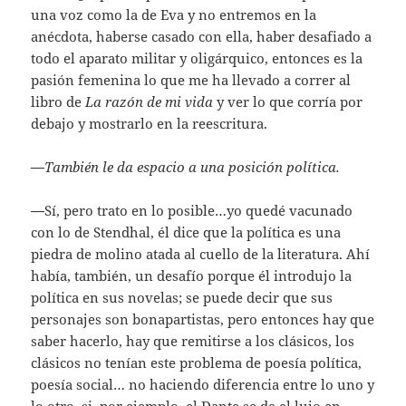
una voz como la de Eva y no entremos en la
anécdota, haberse casado con ella, haber desafiado a
todo el aparato militar y oligárquico, entonces es la
pasión femenina lo que me ha llevado a correr al
libro de
La razón de mi vida
y ver lo que corría por
debajo y mostrarlo en la reescritura.
—
También le da espacio a una posición política.
—
Sí, pero trato en lo posible…yo quedé vacunado
con lo de Stendhal, él dice que la política es una
piedra de molino atada al cuello de la literatura. Ahí
había, también, un desafío porque él introdujo la
política en sus novelas; se puede decir que sus
personajes son bonapartistas, pero entonces hay que
saber hacerlo, hay que remitirse a los clásicos, los
clásicos no tenían este problema de poesía política,
poesía social… no haciendo diferencia entre lo uno y
lo otro, si, por ejemplo, el Dante se da el lujo en