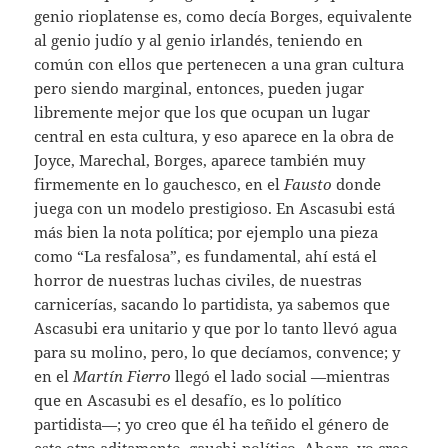
genio rioplatense es, como decía Borges, equivalente
al genio judío y al genio irlandés, teniendo en
común con ellos que pertenecen a una gran cultura
pero siendo marginal, entonces, pueden jugar
libremente mejor que los que ocupan un lugar
central en esta cultura, y eso aparece en la obra de
Joyce, Marechal, Borges, aparece también muy
firmemente en lo gauchesco, en el
Fausto
donde
juega con un modelo prestigioso. En Ascasubi está
más bien la nota política; por ejemplo una pieza
como “La resfalosa”, es fundamental, ahí está el
horror de nuestras luchas civiles, de nuestras
carnicerías, sacando lo partidista, ya sabemos que
Ascasubi era unitario y que por lo tanto llevó agua
para su molino, pero, lo que decíamos, convence; y
en el
Martín Fierro
llegó el lado social —mientras
que en Ascasubi es el desafío, es lo político
partidista—; yo creo que él ha teñido el género de
este otro aditamento, gauchi-político. Ahora, yo creo