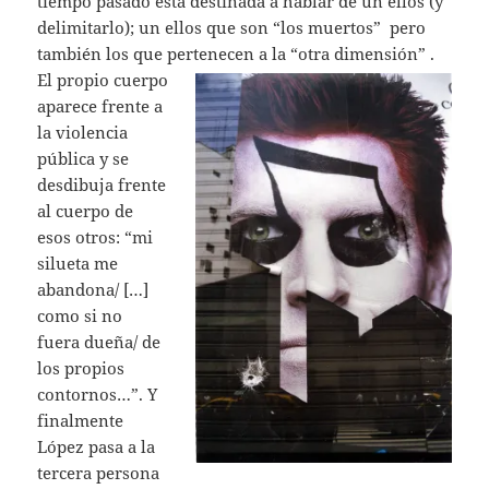
tiempo pasado está destinada a hablar de un ellos (y
delimitarlo); un ellos que son “los muertos” pero
también los que pertenecen a la “otra dimensión” .
El propio cuerpo
aparece frente a
la violencia
pública y se
desdibuja frente
al cuerpo de
esos otros: “mi
silueta me
abandona/ […]
como si no
fuera dueña/ de
los propios
contornos…”. Y
finalmente
López pasa a la
tercera persona