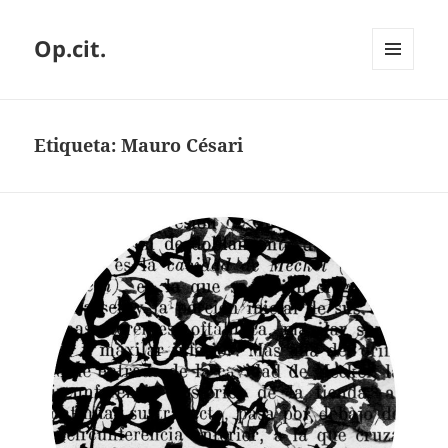
Op.cit.
MENÚ
Y
WIDGETS
Etiqueta:
Mauro Césari