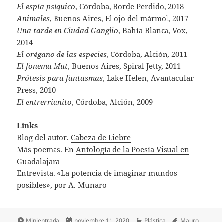
El espía psíquico
, Córdoba, Borde Perdido, 2018
Animales
, Buenos Aires, El ojo del mármol, 2017
Una tarde en Ciudad Ganglio
, Bahía Blanca, Vox,
2014
El orégano de las especies
, Córdoba, Alción, 2011
El fonema Mut
, Buenos Aires, Spiral Jetty, 2011
Prótesis para fantasmas
, Lake Helen, Avantacular
Press, 2010
El entrerrianito
, Córdoba, Alción, 2009
Links
Blog del autor.
Cabeza de Liebre
Más poemas. En
Antología de la Poesía Visual en
Guadalajara
Entrevista.
«La potencia de imaginar mundos
posibles»
, por A. Munaro
Formato
Publicado
Categorías
Etiquetas
Minientrada
noviembre 11, 2020
Plástica
Mauro