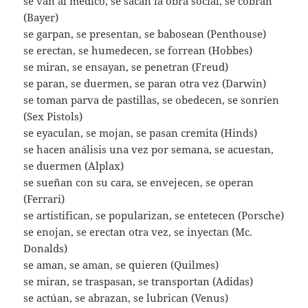
se van al médico, se sacan la obra social, se cobran
(Bayer)
se garpan, se presentan, se babosean (Penthouse)
se erectan, se humedecen, se forrean (Hobbes)
se miran, se ensayan, se penetran (Freud)
se paran, se duermen, se paran otra vez (Darwin)
se toman parva de pastillas, se obedecen, se sonríen
(Sex Pistols)
se eyaculan, se mojan, se pasan cremita (Hinds)
se hacen análisis una vez por semana, se acuestan,
se duermen (Alplax)
se sueñan con su cara, se envejecen, se operan
(Ferrari)
se artistifican, se popularizan, se entetecen (Porsche)
se enojan, se erectan otra vez, se inyectan (Mc.
Donalds)
se aman, se aman, se quieren (Quilmes)
se miran, se traspasan, se transportan (Adidas)
se actúan, se abrazan, se lubrican (Venus)