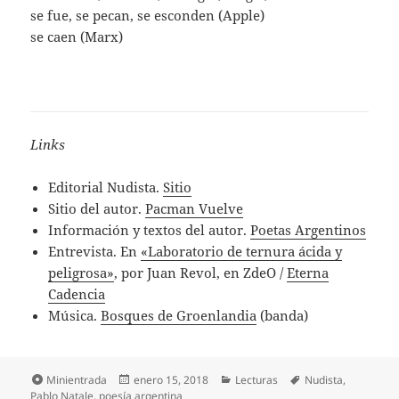
se fue, se pecan, se esconden (Apple)
se caen (Marx)
Links
Editorial Nudista.
Sitio
Sitio del autor.
Pacman Vuelve
Información y textos del autor.
Poetas Argentinos
Entrevista. En
«Laboratorio de ternura ácida y
peligrosa»
, por Juan Revol, en ZdeO /
Eterna
Cadencia
Música.
Bosques de Groenlandia
(banda)
Formato
Publicado
Categorías
Etiquetas
Minientrada
enero 15, 2018
Lecturas
Nudista
,
el
Pablo Natale
,
poesía argentina