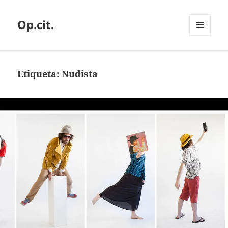
Op.cit.
MENÚ
Y
WIDGETS
Etiqueta:
Nudista