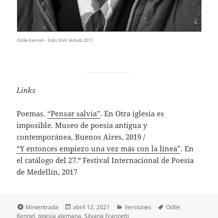
Odile Kennel – Foto: Dirk Skibab 2017
Links
Poemas.
“Pensar salvia”
. En
Otra iglesia es
imposible. Museo de poesía antigua y
contemporánea, Buenos Aires, 2019 /
“Y entonces empiezo una vez más con la línea”
. En
el catálogo del 27.º Festival Internacional de Poesía
de Medellín, 2017
Formato
Publicado
Categorías
Etiquetas
Minientrada
abril 12, 2021
Versiones
Odile
el
Kennel
,
poesía alemana
,
Silvana Franzetti